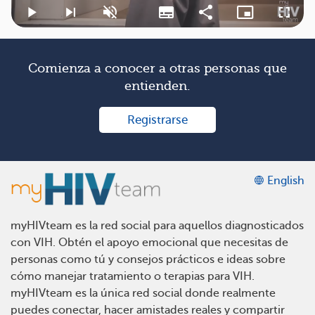
Reproducir
Siguiente
Activar
Subtítulos
Compartir
Imagen
Pantal
título
el
sobre
comple
de
sonido
imagen
la
lista
Comienza a conocer a otras personas que
de
reproducción
entienden.
Registrarse
English
myHIVteam es la red social para aquellos diagnosticados
con VIH. Obtén el apoyo emocional que necesitas de
personas como tú y consejos prácticos e ideas sobre
cómo manejar tratamiento o terapias para VIH.
myHIVteam es la única red social donde realmente
puedes conectar, hacer amistades reales y compartir