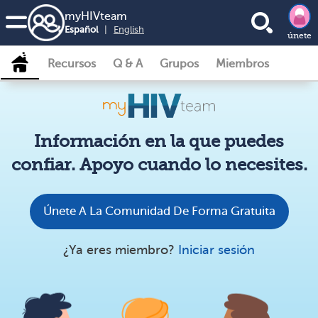
my
HIV
team
Español
|
English
únete
Recursos
Q & A
Grupos
Miembros
Información en la que puedes
confiar. Apoyo cuando lo necesites.
Únete A La Comunidad De Forma Gratuita
¿Ya eres miembro?
Iniciar sesión