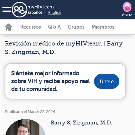
my
HIV
team
Español
|
English
únete
Recursos
Q & A
Grupos
Miembros
Revisión médico de myHIVteam | Barry
S. Zingman, M.D.
Siéntete mejor informado
sobre VIH y recibe apoyo real
Únete
de tu comunidad.
Publicado el March 22, 2024
Barry S. Zingman, M.D.