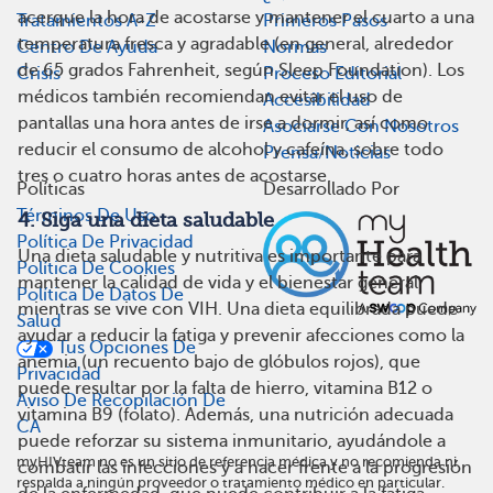
acerque la hora de acostarse y mantener el cuarto a una
Tratamientos A-Z
Primeros Pasos
temperatura fresca y agradable (en general, alrededor
Centro De Ayuda
Normas
de 65 grados Fahrenheit, según Sleep Foundation). Los
Crisis
Proceso Editorial
médicos también recomiendan evitar el uso de
Accesibilidad
pantallas una hora antes de irse a dormir, así como
Asociarse Con Nosotros
reducir el consumo de alcohol y cafeína, sobre todo
Prensa/Noticias
tres o cuatro horas antes de acostarse.
Políticas
Desarrollado Por
Términos De Uso
4. Siga una dieta saludable
Política De Privacidad
Una dieta saludable y nutritiva es importante para
Política De Cookies
mantener la calidad de vida y el bienestar general
Política De Datos De
mientras se vive con VIH. Una dieta equilibrada puede
Salud
ayudar a reducir la fatiga y prevenir afecciones como la
Tus Opciones De
anemia (un recuento bajo de glóbulos rojos), que
Privacidad
puede resultar por la falta de hierro, vitamina B12 o
Aviso De Recopilación De
vitamina B9 (folato). Además, una nutrición adecuada
CA
puede reforzar su sistema inmunitario, ayudándole a
myHIVteam no es un sitio de referencia médica y no recomienda ni
combatir las infecciones y a hacer frente a la progresión
respalda a ningún proveedor o tratamiento médico en particular.