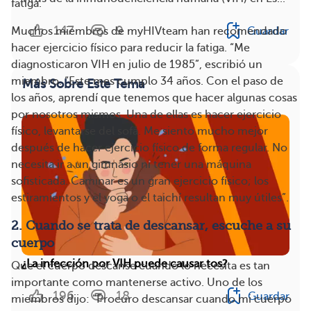
fatiga.
147
9
Guardar
Muchos miembros de myHIVteam han recomendado
hacer ejercicio físico para reducir la fatiga. “Me
diagnosticaron VIH en julio de 1985”, escribió un
miembro. “Este mes cumplo 34 años. Con el paso de
Más Sobre Este Tema
los años, aprendí que tenemos que hacer algunas cosas
por nosotros mismos. Una de ellas es hacer ejercicio
físico, levantarse del sofá. Me siento mucho mejor
después de hacer ejercicio físico de forma regular. No
necesita ir a un gimnasio ni tener una máquina
sofisticada. Caminar es un gran ejercicio físico; los
estiramientos y el yoga o el taichí resultan muy útiles”.
2. Cuando se trata de descansar, escuche a su
cuerpo
¿La infección por VIH puede causar tos?
Que el cuerpo descanse cuando lo necesita es tan
importante como mantenerse activo. Uno de los
196
18
Guardar
miembros dijo: “Procuro descansar cuando mi cuerpo