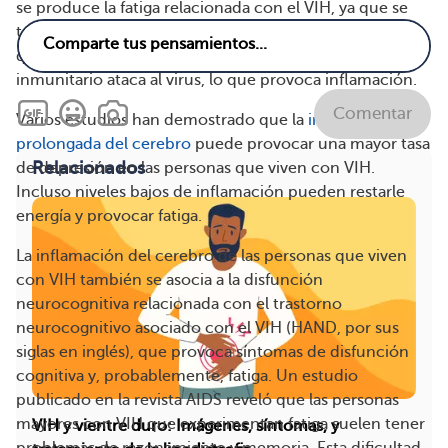
se produce la fatiga relacionada con el VIH, ya que se
trata de algo complejo. Los científicos han descubierto
que, en las personas que viven con VIH, el sistema
inmunitario ataca al virus, lo que provoca inflamación.
Comentar
Varios estudios han demostrado que la
inflamación
prolongada del cerebro
puede provocar una mayor tasa
Relacionados
de depresión en las personas que viven con VIH.
Incluso niveles bajos de inflamación pueden restarle
energía y provocar fatiga.
La inflamación del cerebro de las personas que viven
con VIH también se asocia a la disfunción
neurocognitiva relacionada con el trastorno
neurocognitivo asociado con el VIH (HAND, por sus
siglas en inglés), que provoca síntomas de disfunción
cognitiva y, probablemente, fatiga. Un estudio
publicado en la revista AIDS reveló que las personas
mayores con VIH que experimentan fatiga suelen tener
VIH y vientre duro: Imágenes, síntomas, y