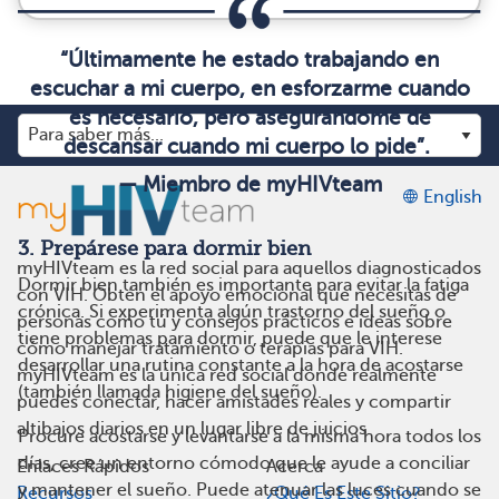
“Últimamente he estado trabajando en
escuchar a mi cuerpo, en esforzarme cuando
es necesario, pero asegurándome de
descansar cuando mi cuerpo lo pide”.
— Miembro de myHIVteam
English
3. Prepárese para dormir bien
myHIVteam es la red social para aquellos diagnosticados
Dormir bien también es importante para evitar la fatiga
con VIH. Obtén el apoyo emocional que necesitas de
crónica. Si experimenta algún trastorno del sueño o
personas como tú y consejos prácticos e ideas sobre
tiene problemas para dormir, puede que le interese
cómo manejar tratamiento o terapias para VIH.
desarrollar una rutina constante a la hora de acostarse
myHIVteam es la única red social donde realmente
(también llamada higiene del sueño).
puedes conectar, hacer amistades reales y compartir
altibajos diarios en un lugar libre de juicios.
Procure acostarse y levantarse a la misma hora todos los
días, cree un entorno cómodo que le ayude a conciliar
Enlaces Rápidos
Acerca
y mantener el sueño. Puede atenuar las luces cuando se
Recursos
¿Qué Es Este Sitio?