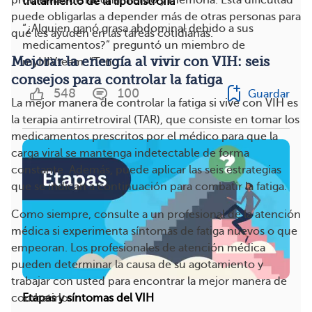
problemas de razonamiento y memoria. Esta dificultad
tratamiento de la lipodistrofia
puede obligarlas a depender más de otras personas para
“¿Alguien ganó grasa abdominal debido a sus
que les ayuden en las tareas cotidianas.
medicamentos?” preguntó un miembro de
Mejorar la energía al vivir con VIH: seis
myHIVteam. “Ten...
consejos para controlar la fatiga
548
100
Guardar
La mejor manera de controlar la fatiga si vive con VIH es
la terapia antirretroviral (TAR), que consiste en tomar los
medicamentos prescritos por el médico para que la
carga viral se mantenga indetectable de forma
constante. Además, puede aplicar las seis estrategias
que se indican a continuación para combatir la fatiga.
Como siempre, consulte a un profesional de la atención
médica si experimenta síntomas de fatiga nuevos o que
empeoran. Los profesionales de atención médica
pueden determinar la causa de su agotamiento y
trabajar con usted para encontrar la mejor manera de
combatirlo.
Etapas y síntomas del VIH