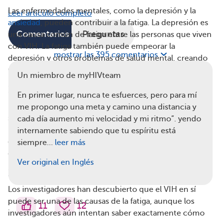
Las enfermedades mentales, como la depresión y la
Leer artículo completo
ansiedad
, pueden contribuir a la fatiga. La depresión es
Comentarios
Preguntas
una causa común de fatiga entre las personas que viven
con VIH. La fatiga también puede empeorar la
mostrar las 395 comentarios
depresión y otros problemas de salud mental, creando
un círculo de reacciones negativas.
Un miembro de myHIVteam
Enfermedades comórbidas
En primer lugar, nunca te esfuerces, pero para mí
Las comorbilidades, o enfermedades concomitantes,
me propongo una meta y camino una distancia y
son frecuentes entre las personas que viven con VIH.
cada día aumento mi velocidad y mi ritmo”. yendo
Enfermedades como la insuficiencia renal crónica, las
internamente sabiendo que tu espíritu está
cardiopatías, la diabetes y el cáncer, así como algunos
siempre…
leer más
de sus tratamientos, pueden contribuir a la fatiga.
Ver original en Inglés
El VIH en sí
Los investigadores han descubierto que el VIH en sí
puede ser una de las causas de la fatiga, aunque los
11
12
investigadores aún intentan saber exactamente cómo