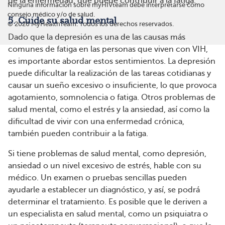
de la enfermedad, que puede contribuir a la fatiga.
Ninguna información sobre myHIVteam debe interpretarse como
consejo médico y/o de salud.
5. Cuide su salud mental
©
2026
MyHealthTeam. Todos los derechos reservados.
Dado que la depresión es una de las causas más
comunes de fatiga en las personas que viven con VIH,
es importante abordar estos sentimientos. La depresión
puede dificultar la realización de las tareas cotidianas y
causar un sueño excesivo o insuficiente, lo que provoca
agotamiento, somnolencia o fatiga. Otros problemas de
salud mental, como el estrés y la ansiedad, así como la
dificultad de vivir con una enfermedad crónica,
también pueden contribuir a la fatiga.
Si tiene problemas de salud mental, como depresión,
ansiedad o un nivel excesivo de estrés, hable con su
médico. Un examen o pruebas sencillas pueden
ayudarle a establecer un diagnóstico, y así, se podrá
determinar el tratamiento. Es posible que le deriven a
un especialista en salud mental, como un psiquiatra o