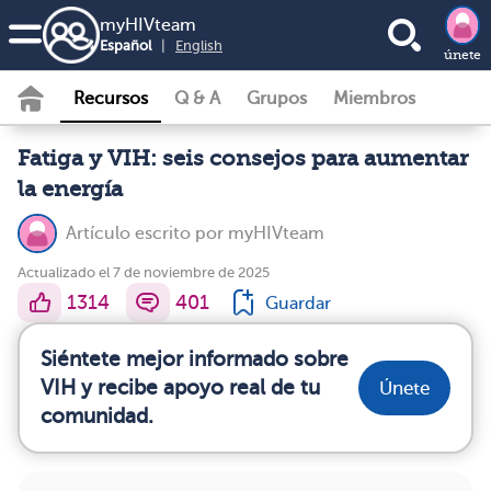
my
HIV
team
Español
|
English
únete
Recursos
Q & A
Grupos
Miembros
Fatiga y VIH: seis consejos para aumentar
la energía
Artículo escrito por
myHIVteam
Actualizado el 7 de noviembre de 2025
1314
401
Guardar
Siéntete mejor informado sobre
VIH y recibe apoyo real de tu
Únete
comunidad.