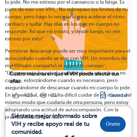
lo pide. No me estreso por el cansancio o la fatiga. Es
parte de vivir con VIH… No sobrepaso los límites de mi
cuerpo, pero hago lo necesario para acelerar el ritmo
cardíaco y sudar. Hay días en los que mi cuerpo no
responde. Así que no insisto, y desde luego, no me
estreso por esto”.
Permitirse descansar puede ser muy importante para el
autocuidado cuando se vive con VIH. Un miembro de
myHIVteam compartió el siguiente consejo:
“Últimamente he estado trabajando en escuchar a mi
Cuatro maneras en que el VIH puede afectar sus
cuerpo, esforzándome cuando es necesario, pero
uñas
asegurándome de descansar cuando mi cuerpo lo pide.
423
21
En lo personal, me resulta difícil cuidar de mí mismo del
Guardar
mismo modo que cuidaría de otra persona, pero estoy
adoptando una actitud de autocompasión. Con la
Siéntete mejor informado sobre
práctica resulta más fácil”.
VIH y recibe apoyo real de tu
Únete
comunidad.