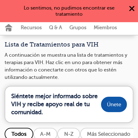
my
HIV
team
Lo sentimos, no pudimos encontrar ese
Español
|
English
tratamiento
únete
Recursos
Q & A
Grupos
Miembros
Lista de Tratamientos para VIH
A continuación se muestra una lista de tratamientos y
terapias para VIH. Haz clic en uno para obtener más
información o conectarte con otros que lo estén
utilizando actualmente.
Siéntete mejor informado sobre
VIH y recibe apoyo real de tu
Únete
comunidad.
Todos
A-M
N-Z
Más Seleccionado